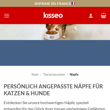
Zum
IMPRIMÉ EN FRANCE
Inhalt
springen
Start
/
Tieraccessoires
/
Näpfe
PERSÖNLICH ANGEPASSTE NÄPFE FÜR
KATZEN & HUNDE
Entdecken Sie unsere hochwertigen Näpfe, speziell
entworfen für das Glück Ihrer treuen vierbeinigen Gefährten.