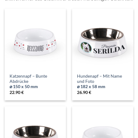
Katzennapf – Bunte
Hundenapf – Mit Name
Abdrücke
und Foto
⌀ 150 x 50 mm
⌀ 182 x 58 mm
22.90
€
26.90
€