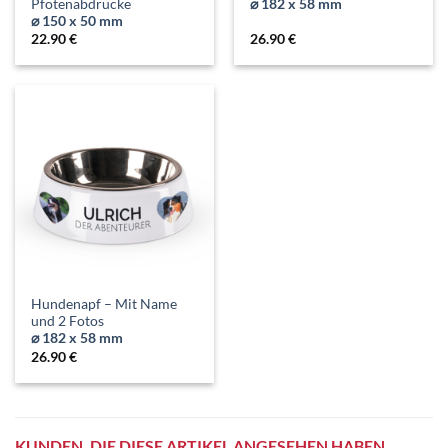
Pfotenabdrücke
⌀ 182 x 58 mm
⌀ 150 x 50 mm
22.90
€
26.90
€
Hundenapf – Mit Name
und 2 Fotos
⌀ 182 x 58 mm
26.90
€
KUNDEN, DIE DIESE ARTIKEL ANGESEHEN HABEN,