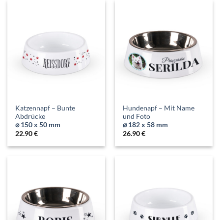
Katzennapf – Bunte
Hundenapf – Mit Name
Abdrücke
und Foto
⌀ 150 x 50 mm
⌀ 182 x 58 mm
22.90
€
26.90
€