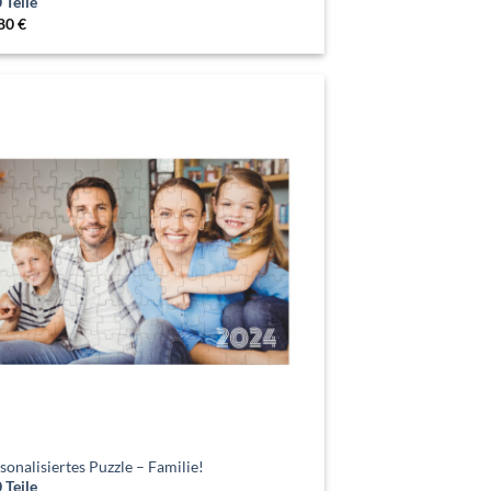
 Teile
.80
€
sonalisiertes Puzzle – Familie!
 Teile