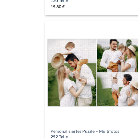
120 Teile
15.80
€
Personalisiertes Puzzle – Multifotos
252 Teile