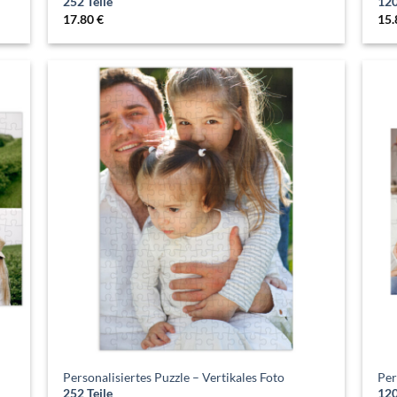
252 Teile
120
17.80
€
15
Personalisiertes Puzzle – Vertikales Foto
Per
252 Teile
120