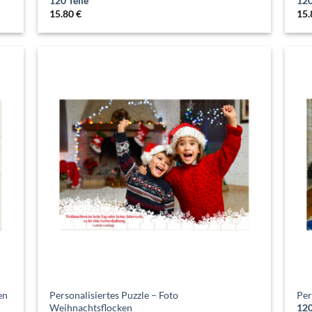
120 Teile
120
15.80
€
15
en
Personalisiertes Puzzle – Foto
Per
Weihnachtsflocken
120