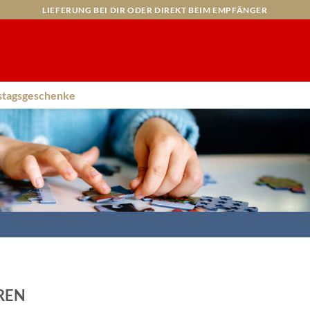
LIEFERUNG BEI DIR ODER DIREKT BEIM EMPFÄNGER
stagsgeschenke
REN