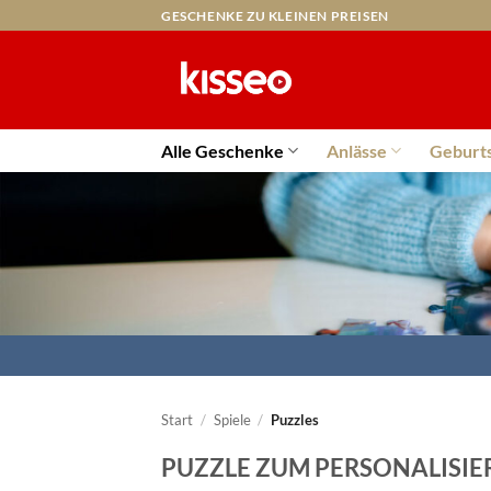
Zum
GESCHENKE ZU KLEINEN PREISEN
Inhalt
springen
Alle Geschenke
Anlässe
Geburt
Start
/
Spiele
/
Puzzles
PUZZLE ZUM PERSONALISIE