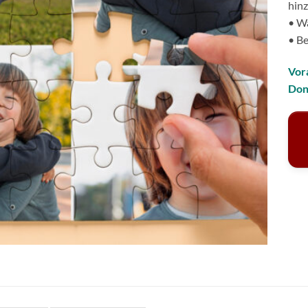
hin
• Wä
• Be
Vor
Don