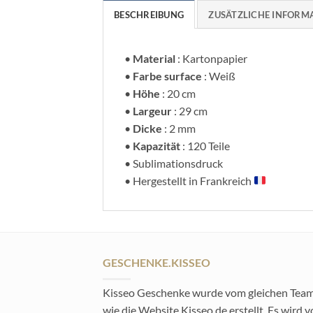
BESCHREIBUNG
ZUSÄTZLICHE INFORM
•
Material
: Kartonpapier
•
Farbe surface
: Weiß
•
Höhe
: 20 cm
•
Largeur
: 29 cm
•
Dicke
: 2 mm
•
Kapazität
: 120 Teile
• Sublimationsdruck
• Hergestellt in Frankreich
GESCHENKE.KISSEO
Kisseo Geschenke wurde vom gleichen Tea
wie die Website Kisseo.de erstellt. Es wird 