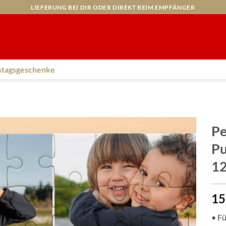
LIEFERUNG BEI DIR ODER DIREKT BEIM EMPFÄNGER
stagsgeschenke
Pe
Pu
12
15
• Fü