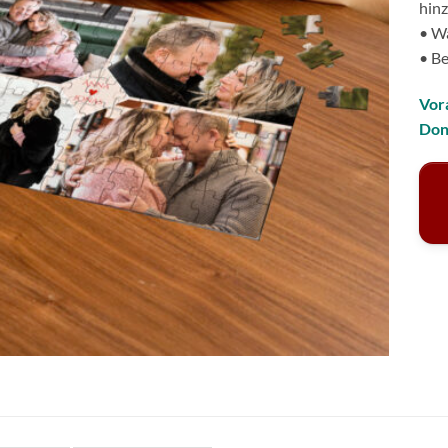
hin
• Wä
• Be
Vor
Don