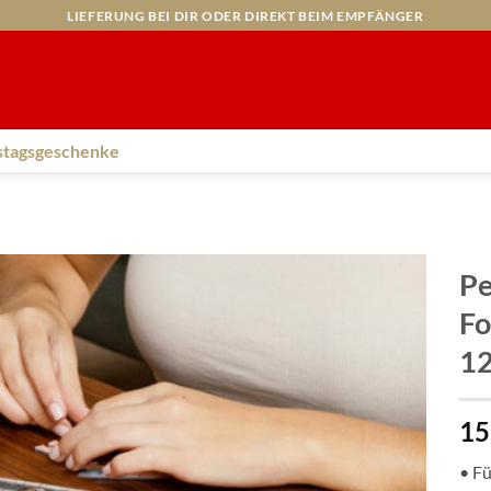
LIEFERUNG BEI DIR ODER DIREKT BEIM EMPFÄNGER
stagsgeschenke
Pe
Fo
12
15
• Fü