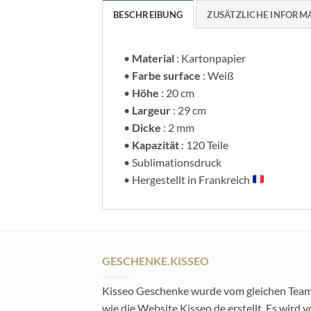
BESCHREIBUNG
ZUSÄTZLICHE INFORM
•
Material
: Kartonpapier
•
Farbe surface
: Weiß
•
Höhe
: 20 cm
•
Largeur
: 29 cm
•
Dicke
: 2 mm
•
Kapazität
: 120 Teile
• Sublimationsdruck
• Hergestellt in Frankreich
GESCHENKE.KISSEO
Kisseo Geschenke wurde vom gleichen Tea
wie die Website Kisseo.de erstellt. Es wird 