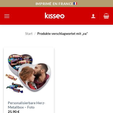
Zum
IMPRIMÉ EN FRANCE
Inhalt
springen
Start
/
Produkte verschlagwortet mit „va“
Personalisierbare Herz-
Metallbox – Foto
25.90
€