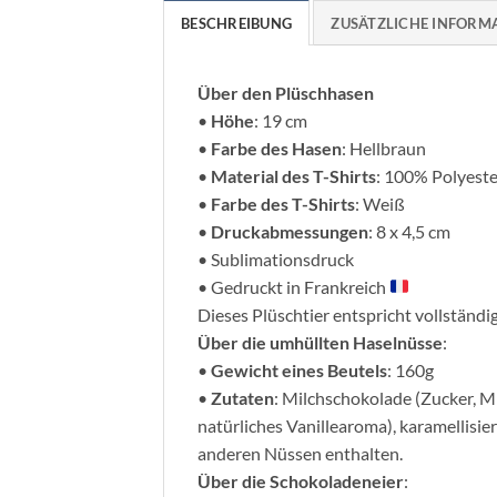
BESCHREIBUNG
ZUSÄTZLICHE INFORM
Über den Plüschhasen
•
Höhe
: 19 cm
•
Farbe des Hasen
: Hellbraun
•
Material des T-Shirts
: 100% Polyeste
•
Farbe des T-Shirts
: Weiß
•
Druckabmessungen
: 8 x 4,5 cm
• Sublimationsdruck
• Gedruckt in Frankreich
Dieses Plüschtier entspricht vollständ
Über die umhüllten Haselnüsse
:
•
Gewicht eines Beutels
: 160g
•
Zutaten
: Milchschokolade (Zucker, M
natürliches Vanillearoma), karamellisi
anderen Nüssen enthalten.
Über die Schokoladeneier
: