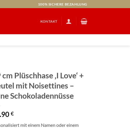
100% SICHERE BEZAHLUNG
KONTAKT
 cm Plüschhase ‚I Love‘ +
utel mit Noisettines –
ine Schokoladennüsse
.90
€
sonalisiert mit einem Namen oder einem