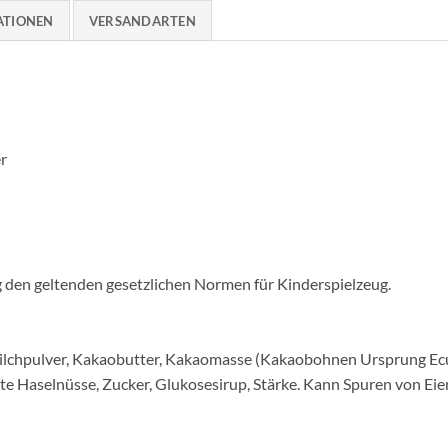
ATIONEN
VERSANDARTEN
r
ig den geltenden gesetzlichen Normen für Kinderspielzeug.
ilchpulver, Kakaobutter, Kakaomasse (Kakaobohnen Ursprung Ecua
erte Haselnüsse, Zucker, Glukosesirup, Stärke. Kann Spuren von E