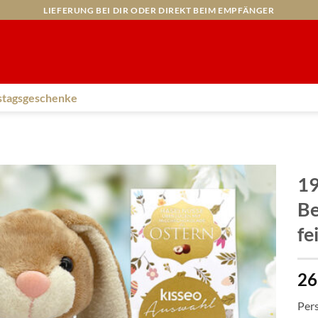
LIEFERUNG BEI DIR ODER DIREKT BEIM EMPFÄNGER
stagsgeschenke
19
Be
fe
26
Per