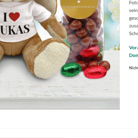
Foto
sein
ges
zus
Sch
Vor
Don
Nich