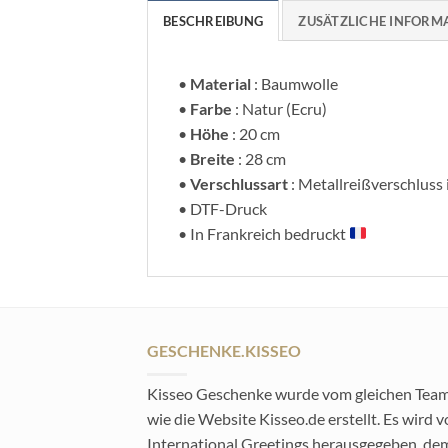
BESCHREIBUNG
ZUSÄTZLICHE INFORM
•
Material
: Baumwolle
•
Farbe
: Natur (Ecru)
•
Höhe
: 20 cm
•
Breite
: 28 cm
•
Verschlussart
: Metallreißverschluss 
• DTF-Druck
• In Frankreich bedruckt
GESCHENKE.KISSEO
Kisseo Geschenke wurde vom gleichen Tea
wie die Website Kisseo.de erstellt. Es wird 
International Greetings herausgegeben, de