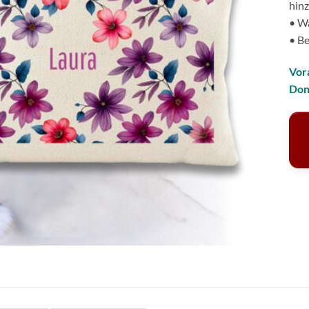
hin
• Wä
• Be
Vor
Don