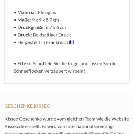
•
Material
: Plexiglas
•
Maße
: 9 x 9 x 8,7 cm
•
Druckgröße
: 6,7 x 6 cm
•
Druck
: Beidseitiger Druck
• Hergestellt in Frankreich
•
Effekt
: Schütteln Sie die Kugel und lassen Sie die
Schneeflocken verzaubert wirbeln!
GESCHENKE.KISSEO
Kisseo Geschenke wurde vom gleichen Team wie die Website
Kisseo.de erstellt. Es wird von International Greetings
herausgegeben, dem europäischen Marktführer für Online-