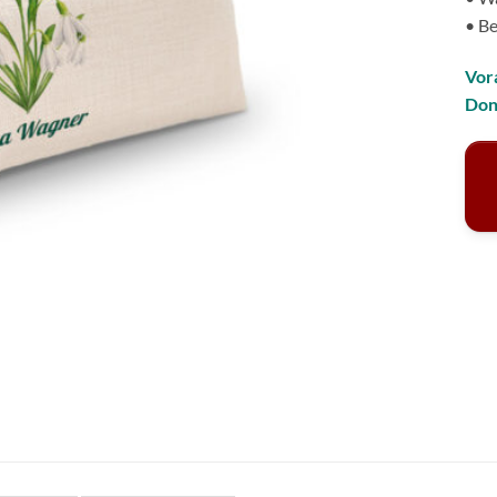
• Be
Vor
Don