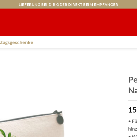
LIEFERUNG BEI DIR ODER DIREKT BEIM EMPFÄNGER
stagsgeschenke
Pe
Na
15
• Fü
hin
• Wä