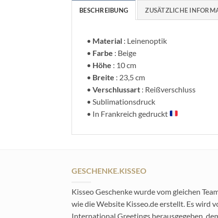
BESCHREIBUNG
ZUSÄTZLICHE INFORM
•
Material
: Leinenoptik
•
Farbe
: Beige
•
Höhe
: 10 cm
•
Breite
: 23,5 cm
•
Verschlussart
: Reißverschluss
• Sublimationsdruck
• In Frankreich gedruckt
GESCHENKE.KISSEO
Kisseo Geschenke wurde vom gleichen Tea
wie die Website Kisseo.de erstellt. Es wird 
International Greetings herausgegeben, de