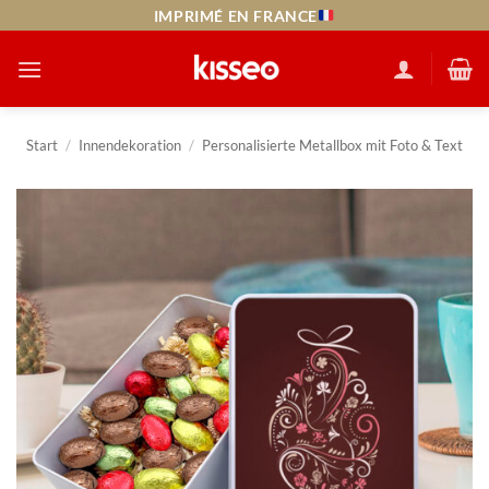
Zum
IMPRIMÉ EN FRANCE
Inhalt
springen
Start
/
Innendekoration
/
Personalisierte Metallbox mit Foto & Text