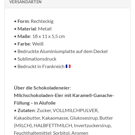
VERSANDARTEN
•
Form
: Rechteckig
•
Material
: Metall
•
Maße
: 18 x 11 x 5,5 cm
•
Farbe
: Weiß
• Bedruckte Aluminiumplatte auf dem Deckel
• Sublimationsdruck
• Bedruckt in Frankreich
Über die Schokoladeneier
:
Milchschokoladen-Eier mit Karamell-Ganache-
Füllung – in Alufolie
•
Zutaten
: Zucker, VOLLMILCHPULVER,
Kakaobutter, Kakaomasse, Glukosesirup, Butter
(MILCH), HALBFETTMILCH, Invertzuckersirup,
Feuchthaltemittel: Sorbitol, Aromen