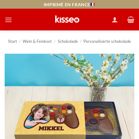
Zum
IMPRIMÉ EN FRANCE
Inhalt
springen
Start
/
Wein & Feinkost
/
Schokolade
/
Personalisierte schokolade