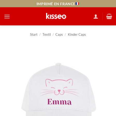
Zum
IMPRIMÉ EN FRANCE
Inhalt
springen
Start
/
Textil
/
Caps
/
Kinder Caps