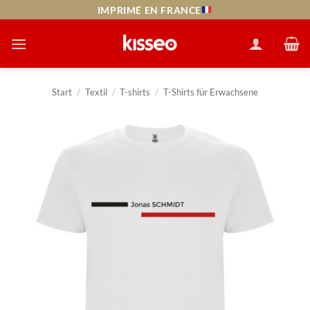
Zum
IMPRIMÉ EN FRANCE
Inhalt
springen
Start
/
Textil
/
T-shirts
/
T-Shirts für Erwachsene