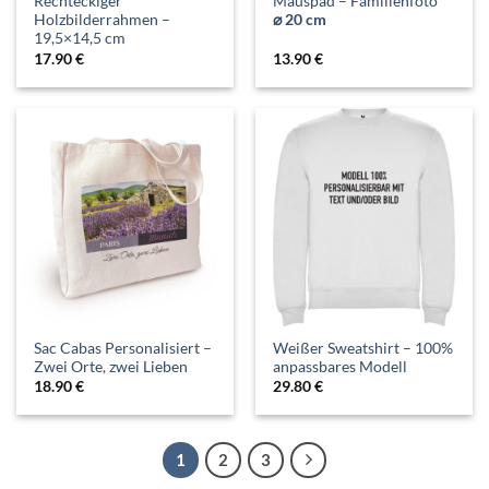
Rechteckiger
Mauspad – Familienfoto
Holzbilderrahmen –
⌀ 20 cm
19,5×14,5 cm
17.90
€
13.90
€
Sac Cabas Personalisiert –
Weißer Sweatshirt – 100%
Zwei Orte, zwei Lieben
anpassbares Modell
18.90
€
29.80
€
1
2
3