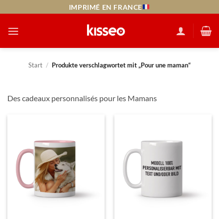
Zum
LIVRAISON EXPRESS J+1
Inhalt
springen
Start
/
Produkte verschlagwortet mit „Pour une maman“
Des cadeaux personnalisés pour les Mamans