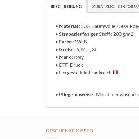
BESCHREIBUNG
ZUSÄTZLICHE INFORM
•
Material
: 50% Baumwolle / 50% Poly
•
Strapazierfähiger Stoff
: 280 g/m2
•
Farbe
: Weiß
•
Größe
: S, M, L, XL
•
Mark
: Roly
• DTF-Druck
• Hergestellt in Frankreich
•
Pflegehinweise
: Maschinenwäsche b
GESCHENKE.KISSEO