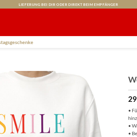
LIEFERUNG BEI DIR ODER DIREKT BEIM EMPFÄNGER
stagsgeschenke
We
29
• Fü
hin
• Wä
• Be