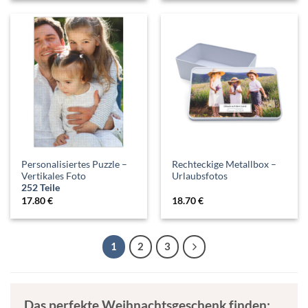
Personalisiertes Puzzle –
Rechteckige Metallbox –
Vertikales Foto
Urlaubsfotos
252 Teile
17.80
€
18.70
€
1
2
3
Das perfekte Weihnachtsgeschenk finden: