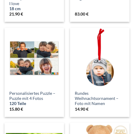
I love
18 cm
21.90
€
83.00
€
Personalisiertes Puzzle –
Rundes
Puzzle mit 4 Fotos
Weihnachtsornament –
120 Teile
Foto mit Namen
15.80
€
14.90
€