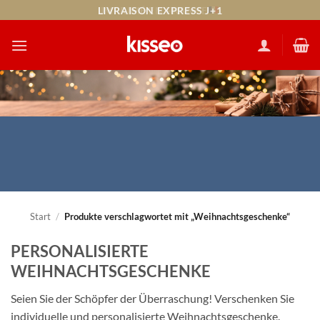
Zum
LIVRAISON EXPRESS J+1
Inhalt
springen
Start
/
Produkte verschlagwortet mit „Weihnachtsgeschenke“
PERSONALISIERTE
WEIHNACHTSGESCHENKE
Seien Sie der Schöpfer der Überraschung! Verschenken Sie
individuelle und personalisierte Weihnachtsgeschenke.