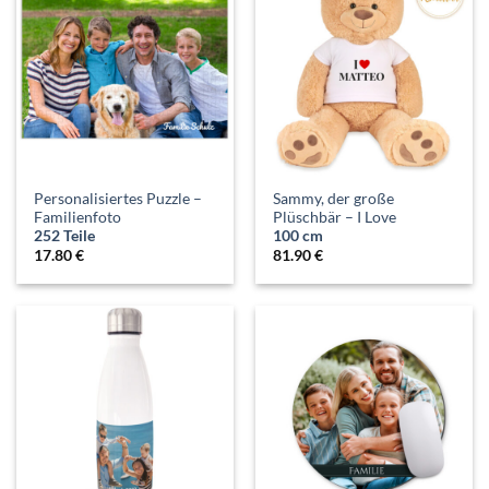
Personalisiertes Puzzle –
Sammy, der große
Familienfoto
Plüschbär – I Love
252 Teile
100 cm
17.80
€
81.90
€