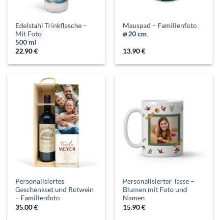
Edelstahl Trinkflasche –
Mauspad – Familienfoto
Mit Foto
⌀ 20 cm
500 ml
22.90
€
13.90
€
Personalisiertes
Personalisierter Tasse –
Geschenkset und Rotwein
Blumen mit Foto und
– Familienfoto
Namen
35.00
€
15.90
€