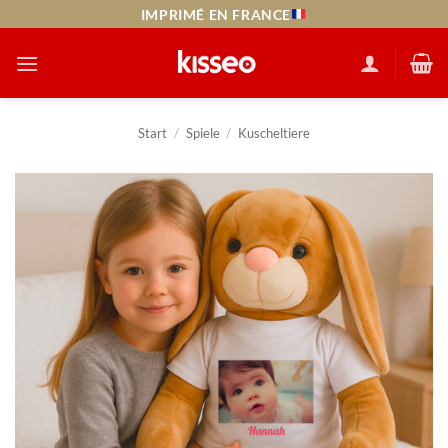
Zum
IMPRIMÉ EN FRANCE
Inhalt
springen
Start
/
Spiele
/
Kuscheltiere