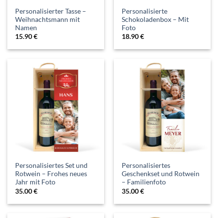
Personalisierter Tasse –
Personalisierte
Weihnachtsmann mit
Schokoladenbox – Mit
Namen
Foto
15.90
€
18.90
€
Personalisiertes Set und
Personalisiertes
Rotwein – Frohes neues
Geschenkset und Rotwein
Jahr mit Foto
– Familienfoto
35.00
€
35.00
€