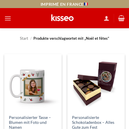
Zum
LIVRAISON EXPRESS J+1
Inhalt
springen
Start
/
Produkte verschlagwortet mit „Noël et fêtes“
Personalisierter Tasse –
Personalisierte
Blumen mit Foto und
Schokoladenbox – Alles
Namen
Gute zum Fest