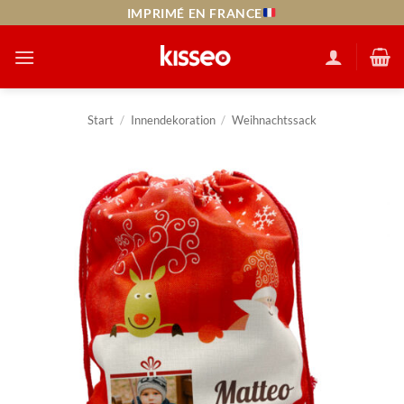
Zum
IMPRIMÉ EN FRANCE
Inhalt
springen
Start
/
Innendekoration
/
Weihnachtssack