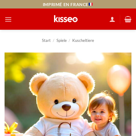
Zum
IMPRIMÉ EN FRANCE
Inhalt
springen
Start
/
Spiele
/
Kuscheltiere