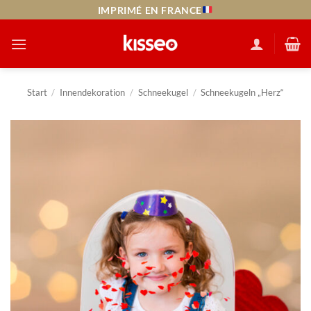
Zum
IMPRIMÉ EN FRANCE
Inhalt
springen
Start
/
Innendekoration
/
Schneekugel
/
Schneekugeln „Herz“