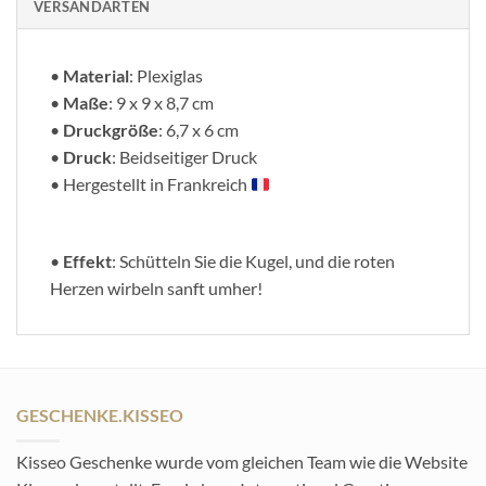
VERSANDARTEN
•
Material
: Plexiglas
•
Maße
: 9 x 9 x 8,7 cm
•
Druckgröße
: 6,7 x 6 cm
•
Druck
: Beidseitiger Druck
• Hergestellt in Frankreich
•
Effekt
: Schütteln Sie die Kugel, und die roten
Herzen wirbeln sanft umher!
GESCHENKE.KISSEO
Kisseo Geschenke wurde vom gleichen Team wie die Website