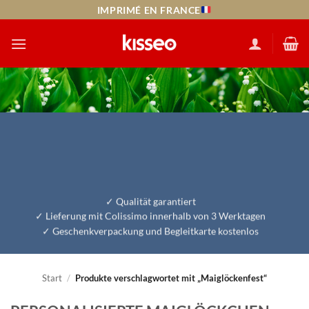
Zum
IMPRIMÉ EN FRANCE
Inhalt
springen
Qualität garantiert
Lieferung mit Colissimo innerhalb von 3 Werktagen
Geschenkverpackung und Begleitkarte kostenlos
Start
/
Produkte verschlagwortet mit „Maiglöckenfest“